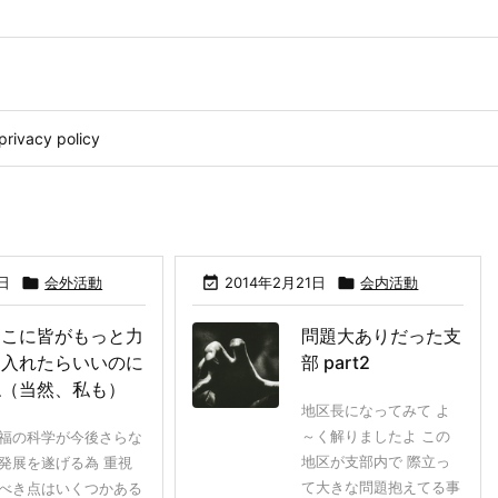
privacy policy
日

会外活動

2014年2月21日

会内活動
ここに皆がもっと力
問題大ありだった支
を入れたらいいのに
部 part2
ね（当然、私も）
地区長になってみて よ
～く解りましたよ この
福の科学が今後さらな
地区が支部内で 際立っ
発展を遂げる為 重視
て大きな問題抱えてる事
べき点はいくつかある