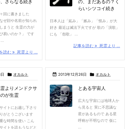
の、さらなる続き
の、まだあるの？く
らいシツコイ続き
々回に書きました
なぜ顔や名前が知られ
日本人は「妬み」「嫉み」「恨み」が大
しまうと 生霊の力が
好き 最近は滅法下火ですが 歌の「演歌」
び易いのか？」 です
にも 「怨歌」 ...
...
記事を読む
死霊より ...
を読む
死霊より ...
8日

オカルト

2013年12月26日

オカルト
死霊よりメンドクサ
とある宇宙人
イのが生霊
広大な宇宙には地球人か
ら見ると 実に不思議な
サイトにお越し下さり
星があるもので ある星
りがとうございます
呼称が不明なので 仮に
重な時間を使い こん
...
サイトを読もうなどと