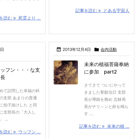
記事を読む
とある宇宙人
を読む
死霊より ...
0日

2013年12月4日

会内活動
未来の植福菩薩奉納
ウッフン・・・な支
に参加 part2
部長
さてさて ついにやって
めて訪問した幸福の科
きました誓願当日 支部
の支部 あまりの普通
長が導師を務め 北林局
に拍子抜けした と同
長がチリ～ンと鈴を鳴ら
に支部長の「大人し
す ...
 ...
記事を読む
未来の植 ...
を読む
ウッフン ...