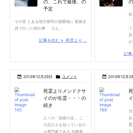
の、これで最後、の
予定
前
「
その昔 とある地方都市の遊園地に 家族全
て
員で行った時の事 さん ...
及
記事を読む
死霊より ...
が 
記事

2013年12月29日

コメント

2013年12月2
死霊よりメンドクサ
イのが生霊・・・の
続き
当
あ
人々の「怨嗟の念」 こ
貴
の厄介さを知っているの
な
は専門家である 宗教家