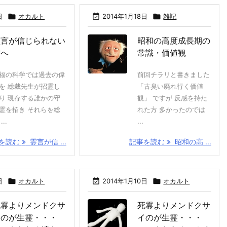
日

オカルト

2014年1月18日

雑記
霊言が信じられない
昭和の高度成長期の
方へ
常識・価値観
福の科学では過去の偉
前回チラリと書きました
を 総裁先生が招霊し
「古臭い廃れ行く価値
り 現存する誰かの守
観」 ですが 反感を持た
霊を招き それらを総
れた方 多かったのでは
...
...
を読む
霊言が信 ...
記事を読む
昭和の高 ...
日

オカルト

2014年1月10日

オカルト
死霊よりメンドクサ
死霊よりメンドクサ
イのが生霊・・・
イのが生霊・・・