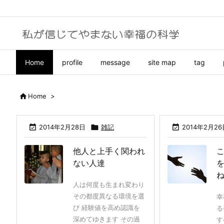
Home
profile
message
site map
tag

Home
>

2014年2月28日

雑記

2014年2月26
他人と上手く関われ
ない人達
人は何度も生まれ変わり
その都度異なる環境を選
幸
び 経験値を高め認識を
る
深めてゆきます その過
す