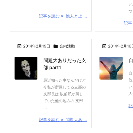
...
と
つ 
記事を読む
他人と上 ...
記事

2014年2月19日

会内活動

2014年2月16
問題大ありだった支
部 part1
自
他
最近知った事なんだけど
い
今私が所属してる支部の
人
支部長は 以前私が属し
ていた他の地方の 支部
記
...
記事を読む
問題大あ ...