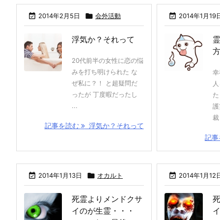

2014年2月5日

会外活動

2014年1月19
浮気か？それって
20代前半の女性に恋の悩
みを打ち明けられた な
幸
ぜ私に？！ と超疑問だ
人
ったが 丁度暇だったし
た
...
護
裁 
記事を読む
浮気か？それって
記事

2014年1月13日

オカルト

2014年1月12
死霊よりメンドクサ
イのが生霊・・・