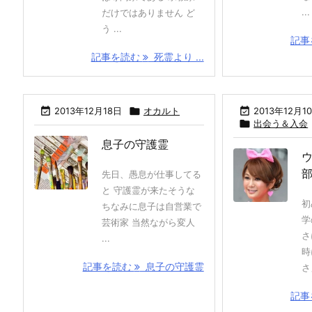
...
だけではありません ど
う ...
記事
記事を読む
死霊より ...

2013年12月18日

オカルト

2013年12月1

出会う＆入会
息子の守護霊
先日、愚息が仕事してる
と 守護霊が来たそうな
初
ちなみに息子は自営業で
学
芸術家 当然ながら変人
さ
...
時
記事を読む
息子の守護霊
さ」
記事