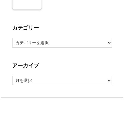
カテゴリー
カ
テ
ゴ
リ
ー
アーカイブ
ア
ー
カ
イ
ブ