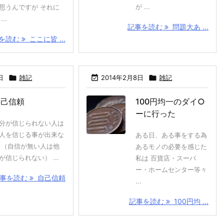
が ...
思うんですが それに
...
記事を読む
問題大あ ...
を読む
ここに皆 ...
日

雑記

2014年2月8日

雑記
自己信頼
100円均一のダイ○
ーに行った
分が信じられない人は
人を信じる事が出来な
ある日、ある事をする為
 （自信が無い人は他
あるモノの必要を感じた
が信じられない） ...
私は 百貨店・スーパ
ー・ホームセンター等々
事を読む
自己信頼
...
記事を読む
100円均 ...