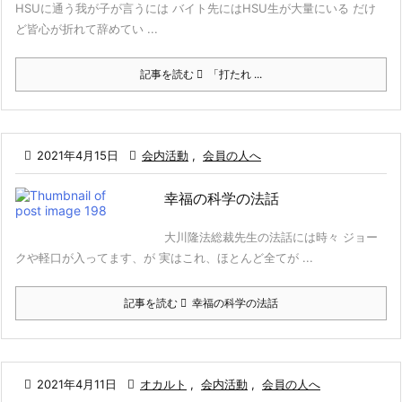
HSUに通う我が子が言うには バイト先にはHSU生が大量にいる だけ
ど皆心が折れて辞めてい ...
記事を読む
「打たれ ...

2021年4月15日

会内活動
,
会員の人へ
幸福の科学の法話
大川隆法総裁先生の法話には時々 ジョー
クや軽口が入ってます、が 実はこれ、ほとんど全てが ...
記事を読む
幸福の科学の法話

2021年4月11日

オカルト
,
会内活動
,
会員の人へ