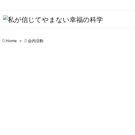

メニュ

サイド


Home
>

会内活動
前へ

次へ

検索