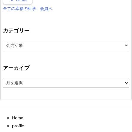
全ての幸福の科学、会員へ
カテゴリー
カ
テ
ゴ
リ
ー
アーカイブ
ア
ー
カ
イ
ブ
Home
profile