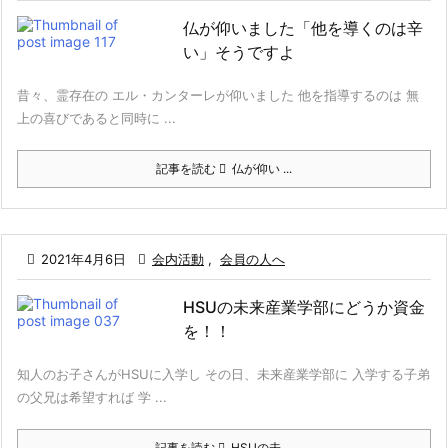
仏が仰いました「他を導くのは辛
い」そうですよ
昔々、霊存在の エル・カンターレが仰いました 他を指導するのは 無
上の喜びであると同時に ...
記事を読む
仏が仰い ...

2021年4月6日

会内活動
,
会員の人へ
HSUの未来産業学部にどうか資金
を！！
知人のお子さんがHSUに入学し その日、未来産業学部に 入学する子弟
の父兄は希望すれば 学 ...
記事を読む
HSUの未 ...