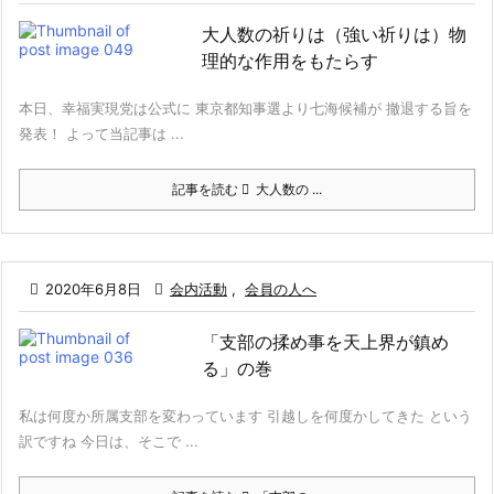
大人数の祈りは（強い祈りは）物
理的な作用をもたらす
本日、幸福実現党は公式に 東京都知事選より七海候補が 撤退する旨を
発表！ よって当記事は ...
記事を読む
大人数の ...

2020年6月8日

会内活動
,
会員の人へ
「支部の揉め事を天上界が鎮め
る」の巻
私は何度か所属支部を変わっています 引越しを何度かしてきた という
訳ですね 今日は、そこで ...