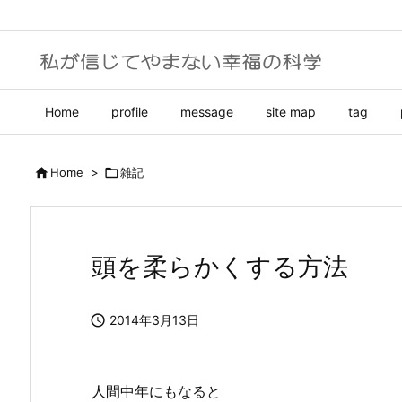
Home
profile
message
site map
tag

Home
>

雑記
頭を柔らかくする方法

2014年3月13日
人間中年にもなると