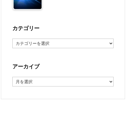
カテゴリー
カ
テ
ゴ
リ
ー
アーカイブ
ア
ー
カ
イ
ブ