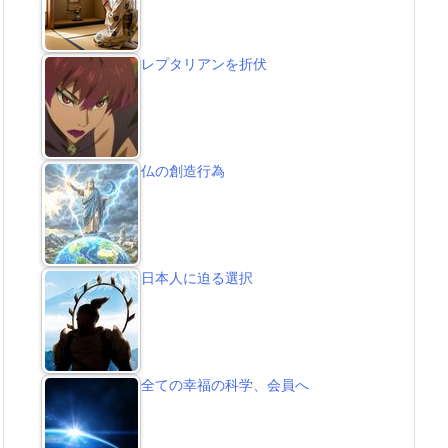
レプタリアンを折伏
仏の創造行為
日本人に迫る選択
全ての幸福の科学、会員へ