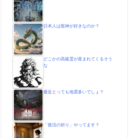
日本人は龍神が好きなのか？
どこかの高級霊が産まれてくるそう
な
最近とっても地震多いでしょ？
「復活の祈り」やってます？