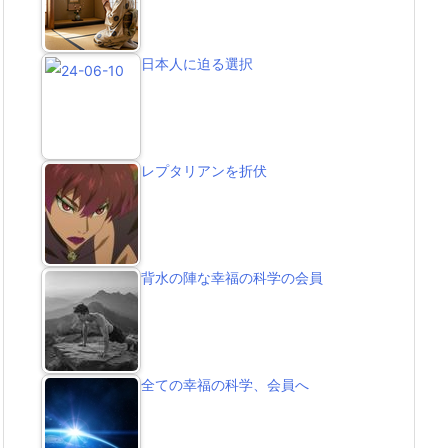
日本人に迫る選択
レプタリアンを折伏
背水の陣な幸福の科学の会員
全ての幸福の科学、会員へ