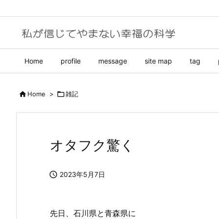
Home
profile
message
site map
tag

Home
>

雑記
オタフク驚く

2023年5月7日
先日、石川県と青森県に