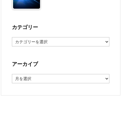
カテゴリー
カ
テ
ゴ
リ
ー
アーカイブ
ア
ー
カ
イ
ブ