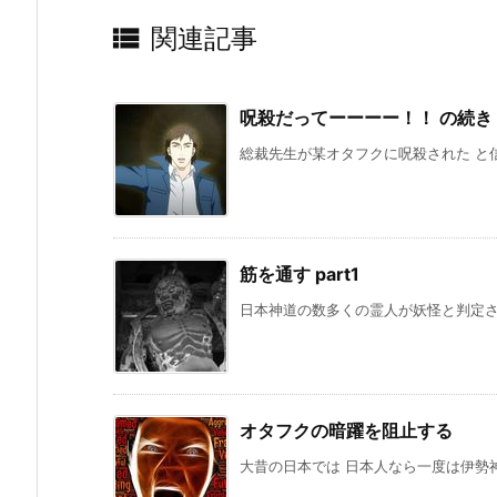

関連記事
呪殺だってーーーー！！ の続き
総裁先生が某オタフクに呪殺された と信じ
筋を通す part1
日本神道の数多くの霊人が妖怪と判定され
オタフクの暗躍を阻止する
大昔の日本では 日本人なら一度は伊勢神宮