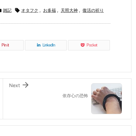

雑記

オタフク
,
お多福
,
天照大神
,
復活の祈り
Pin it
LinkedIn
Pocket

Next
依存心の恐怖