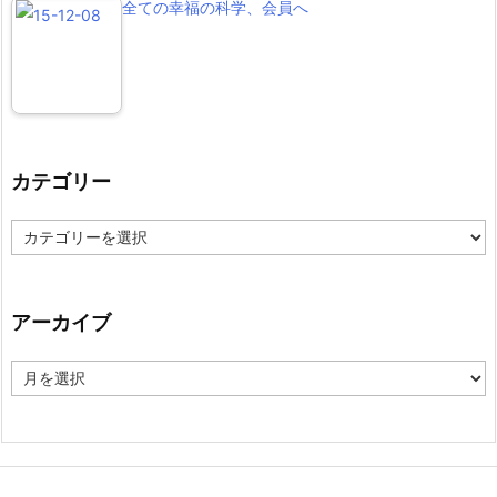
全ての幸福の科学、会員へ
カテゴリー
カ
テ
ゴ
リ
ー
アーカイブ
ア
ー
カ
イ
ブ