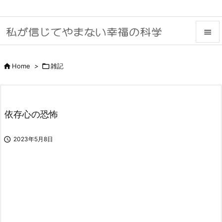


メニュ

Home
>

雑記

サイド

依存心の恐怖
前へ


2023年5月8日
次へ

検索