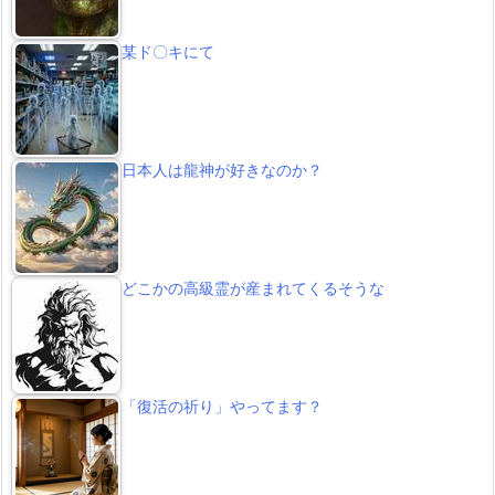
某ド〇キにて
日本人は龍神が好きなのか？
どこかの高級霊が産まれてくるそうな
「復活の祈り」やってます？