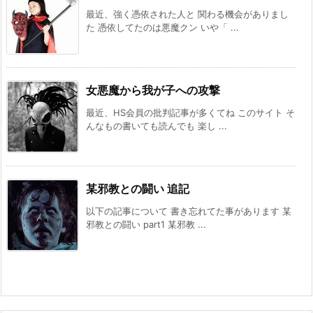
最近、強く憑依された人と 関わる機会がありまし
た 憑依してたのは悪魔クン いや「 ...
女悪魔から我が子への攻撃
最近、HS会員の批判記事が多くてね このサイト そ
んなもの書いても読んでも 楽し ...
某邪教との闘い 追記
以下の記事について 書き忘れてた事があります 某
邪教との闘い part1 某邪教 ...