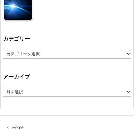
カテゴリー
カ
テ
ゴ
リ
ー
アーカイブ
ア
ー
カ
イ
ブ
Home