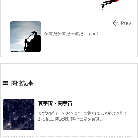

Prev
伝道だ伝道だ伝道だ～ part2

関連記事
裏宇宙・闇宇宙
まずお断りしておきます 言葉とは三次元の道具で
ある以上 四次元以降の世界を表現し ...