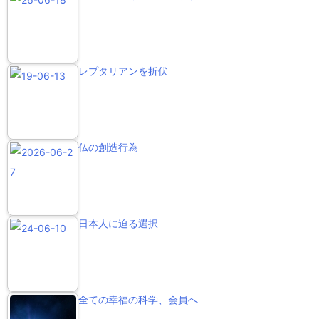
レプタリアンを折伏
仏の創造行為
日本人に迫る選択
全ての幸福の科学、会員へ