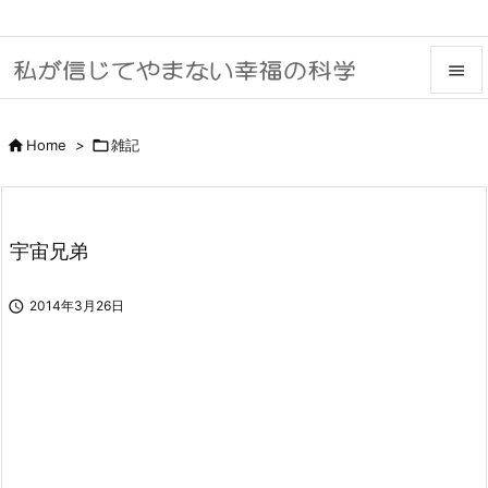


メニュ

Home
>

雑記

サイド

宇宙兄弟
前へ


2014年3月26日
次へ

検索