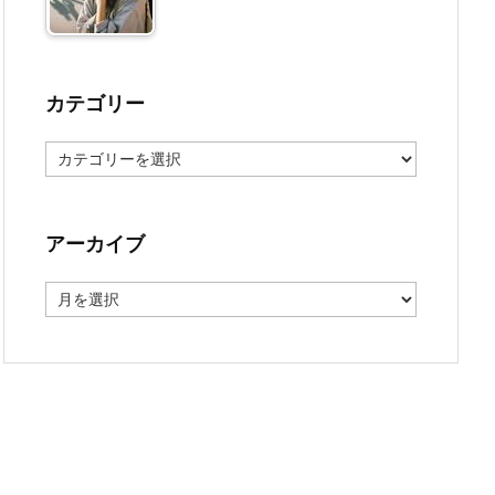
カテゴリー
カ
テ
ゴ
リ
ー
アーカイブ
ア
ー
カ
イ
ブ