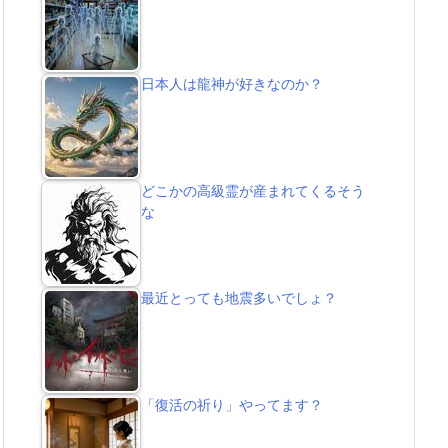
日本人は龍神が好きなのか？
どこかの高級霊が産まれてくるそう
な
最近とっても地震多いでしょ？
「復活の祈り」やってます？