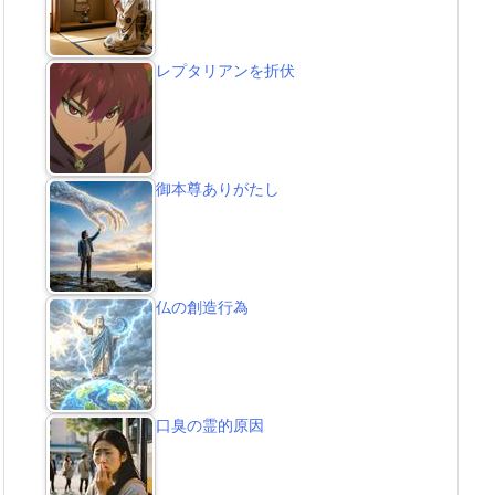
レプタリアンを折伏
御本尊ありがたし
仏の創造行為
口臭の霊的原因