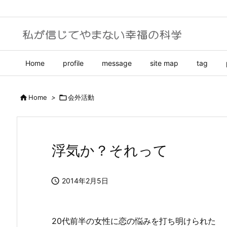
Home
profile
message
site map
tag

Home
>

会外活動
浮気か？それって

2014年2月5日
20代前半の女性に恋の悩みを打ち明けられた