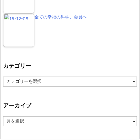
全ての幸福の科学、会員へ
カテゴリー
カ
テ
ゴ
リ
ー
アーカイブ
ア
ー
カ
イ