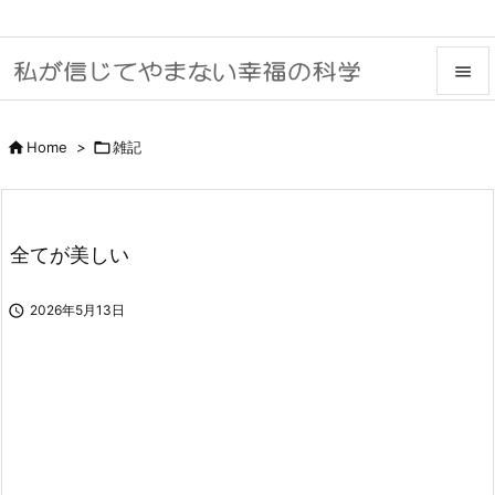


メニュ

Home
>

雑記

サイド

全てが美しい
前へ


2026年5月13日
次へ

検索