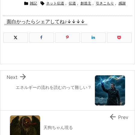

雑記

ネット伝道
,
伝道
,
創造主
,
引きこもり
,
感謝
面白かったらシェアしてね♪↓↓↓↓

Next
エネルギーの流れを読むのって難しい？

Prev
天狗ちゃん現る