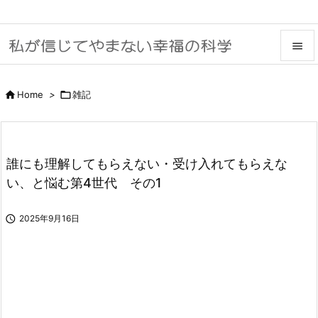


メニュ

Home
>

雑記

サイド

誰にも理解してもらえない・受け入れてもらえな
前へ
い、と悩む第4世代 その1

次へ


2025年9月16日
検索