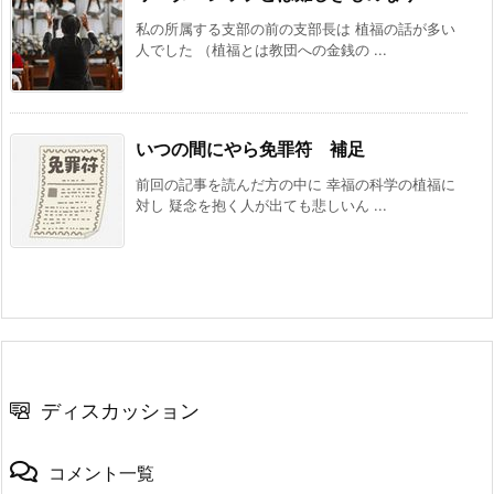
私の所属する支部の前の支部長は 植福の話が多い
人でした （植福とは教団への金銭の ...
いつの間にやら免罪符 補足
前回の記事を読んだ方の中に 幸福の科学の植福に
対し 疑念を抱く人が出ても悲しいん ...
ディスカッション
コメント一覧