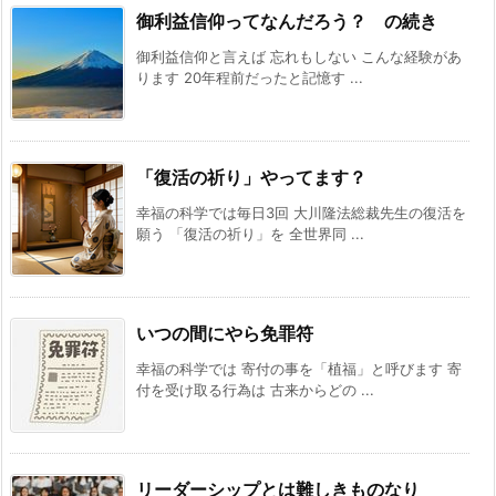
御利益信仰ってなんだろう？ の続き
御利益信仰と言えば 忘れもしない こんな経験があ
ります 20年程前だったと記憶す ...
「復活の祈り」やってます？
幸福の科学では毎日3回 大川隆法総裁先生の復活を
願う 「復活の祈り」を 全世界同 ...
いつの間にやら免罪符
幸福の科学では 寄付の事を「植福」と呼びます 寄
付を受け取る行為は 古来からどの ...
リーダーシップとは難しきものなり