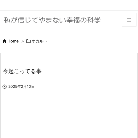


メニュ

Home
>

オカルト

サイド

今起こってる事
前へ


2025年2月10日
次へ

検索