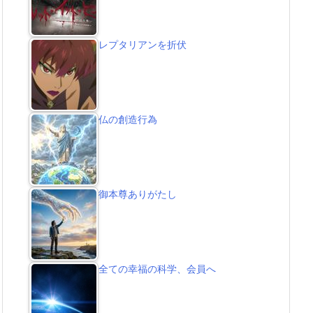
レプタリアンを折伏
仏の創造行為
御本尊ありがたし
全ての幸福の科学、会員へ