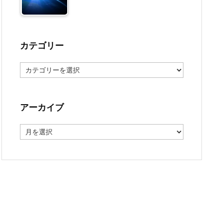
カテゴリー
カ
テ
ゴ
リ
ー
アーカイブ
ア
ー
カ
イ
ブ