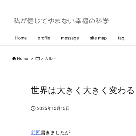
Home
profile
message
site map
tag

Home
>

オカルト
世界は大きく大きく変わる p

2025年10月15日
前回
書きましたが