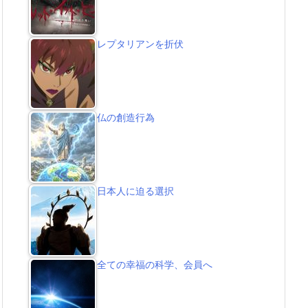
レプタリアンを折伏
仏の創造行為
日本人に迫る選択
全ての幸福の科学、会員へ