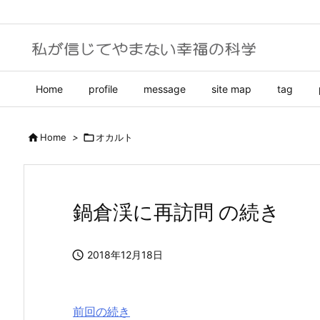
Home
profile
message
site map
tag

Home
>

オカルト
鍋倉渓に再訪問 の続き

2018年12月18日
前回の続き