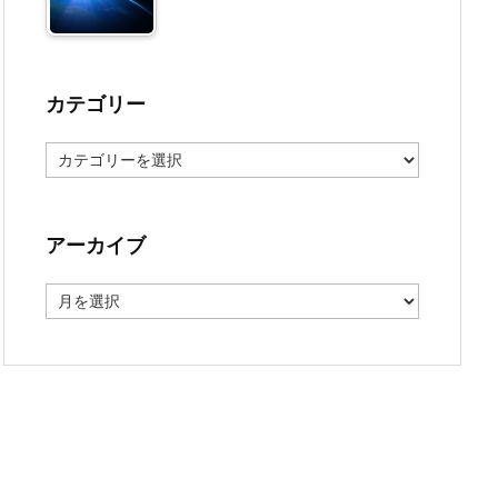
カテゴリー
カ
テ
ゴ
リ
ー
アーカイブ
ア
ー
カ
イ
ブ