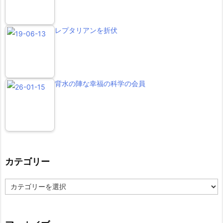
レプタリアンを折伏
背水の陣な幸福の科学の会員
カテゴリー
カ
テ
ゴ
リ
ー