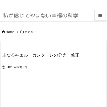


メニュ

Home
>

オカルト

サイド

主なる神エル・カンターレの分光 修正
前へ


2023年12月27日
次へ

検索