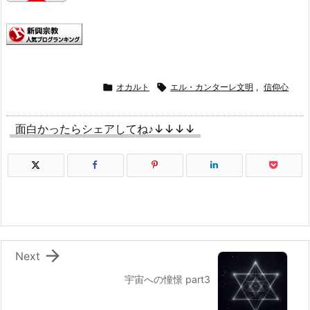

オカルト

エル・カンターレ文明
,
信仰心
面白かったらシェアしてね♪↓↓↓↓

Next
宇宙への憧憬 part3