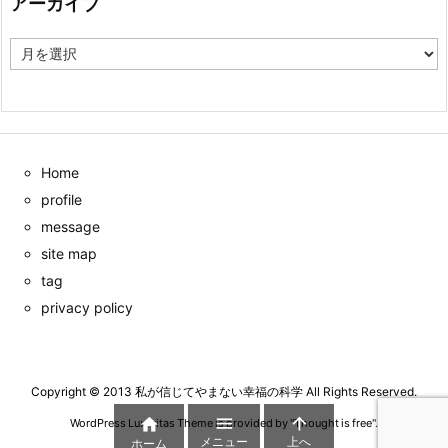
アーカイブ
ア
ー
カ
イ
ブ
Home
profile
message
site map
tag
privacy policy
Copyright ©
2013
私が信じてやまない幸福の科学
All Rights Reserved.



WordPress Luxeritas Theme is provided by "
Thought is free
".
メニュー
上へ
ホーム