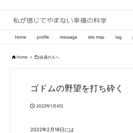
Home
profile
message
site map
tag

Home
>

会員の人へ
ゴドムの野望を打ち砕く

2022年1月4日
2022年2月18日には