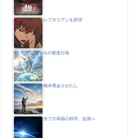
レプタリアンを折伏
仏の創造行為
御本尊ありがたし
全ての幸福の科学、会員へ