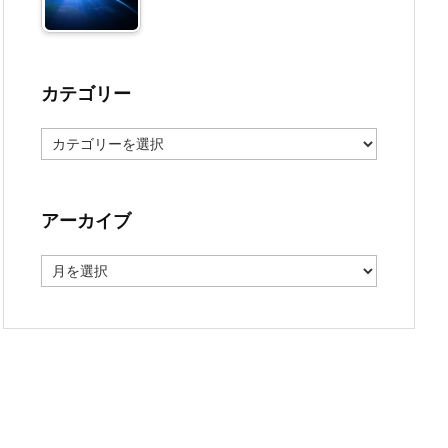
カテゴリー
カ
テ
ゴ
リ
ー
アーカイブ
ア
ー
カ
イ
ブ