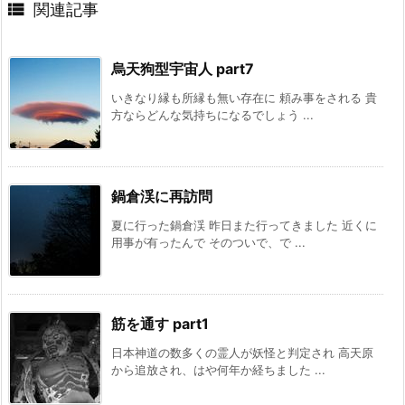

関連記事
烏天狗型宇宙人 part7
いきなり縁も所縁も無い存在に 頼み事をされる 貴
方ならどんな気持ちになるでしょう ...
鍋倉渓に再訪問
夏に行った鍋倉渓 昨日また行ってきました 近くに
用事が有ったんで そのついで、で ...
筋を通す part1
日本神道の数多くの霊人が妖怪と判定され 高天原
から追放され、はや何年か経ちました ...