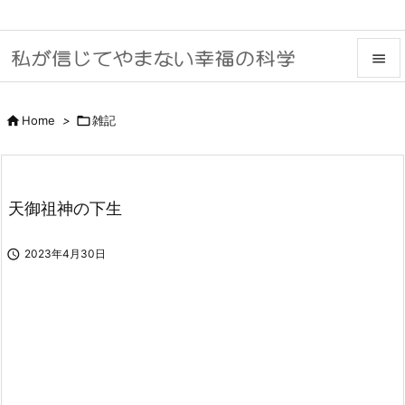


メニュ

Home
>

雑記

サイド

天御祖神の下生
前へ


2023年4月30日
次へ

検索