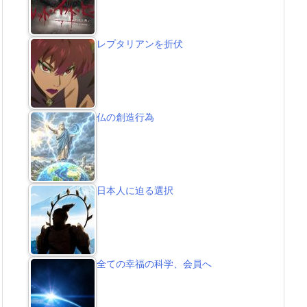
レプタリアンを折伏
仏の創造行為
日本人に迫る選択
全ての幸福の科学、会員へ