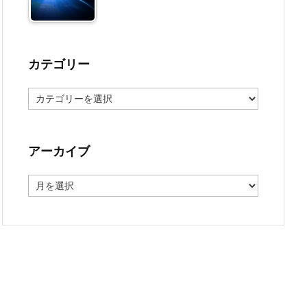
カテゴリー
カ
テ
ゴ
リ
ー
アーカイブ
ア
ー
カ
イ
ブ