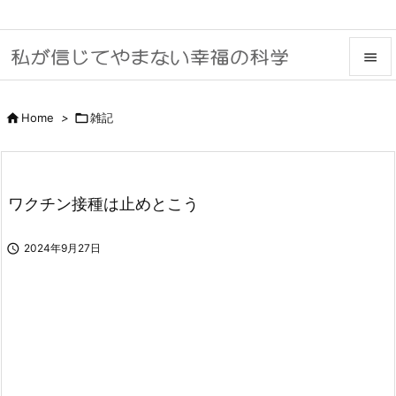


メニュ

Home
>

雑記

サイド

ワクチン接種は止めとこう
前へ


2024年9月27日
次へ

検索