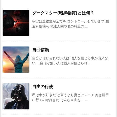
ダークマター(暗黒物質)とは何？
宇宙は造物主が全てを コントロールしています 創
造も破壊も 私達人間や他の惑星の ...
自己信頼
自分が信じられない人は 他人を信じる事が出来な
い （自信が無い人は他人が信じられ ...
自由の行使
私は車が好きだ と言うより妻とアチコチ 好き勝手
に行くのが好きだ そんな自由をこ ...