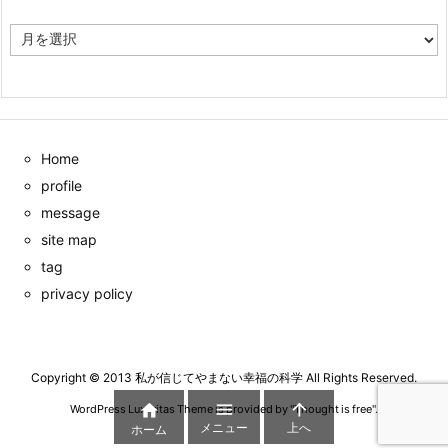
ア
ー
カ
イ
ブ
Home
profile
message
site map
tag
privacy policy
Copyright ©
2013
私が信じてやまない幸福の科学
All Rights Reserved.



WordPress Luxeritas Theme is provided by "
Thought is free
".
メニュー
上へ
ホーム