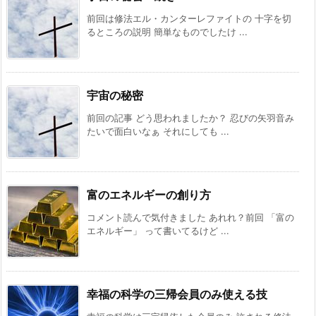
前回は修法エル・カンターレファイトの 十字を切
るところの説明 簡単なものでしたけ ...
宇宙の秘密
前回の記事 どう思われましたか？ 忍びの矢羽音み
たいで面白いなぁ それにしても ...
富のエネルギーの創り方
コメント読んで気付きました あれれ？前回 「富の
エネルギー」 って書いてるけど ...
幸福の科学の三帰会員のみ使える技