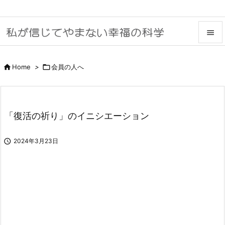


メニュ

Home
>

会員の人へ

サイド

「復活の祈り」のイニシエーション
前へ


2024年3月23日
次へ

検索