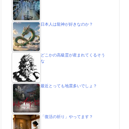
日本人は龍神が好きなのか？
どこかの高級霊が産まれてくるそう
な
最近とっても地震多いでしょ？
「復活の祈り」やってます？