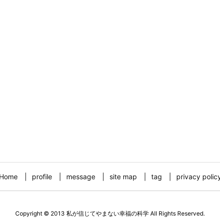
Home
profile
message
site map
tag
privacy polic
Copyright ©
2013
私が信じてやまない幸福の科学
All Rights Reserved.