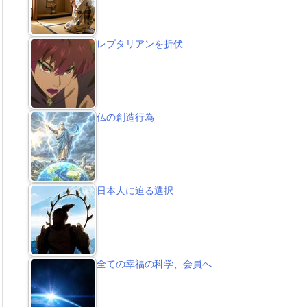
レプタリアンを折伏
仏の創造行為
日本人に迫る選択
全ての幸福の科学、会員へ