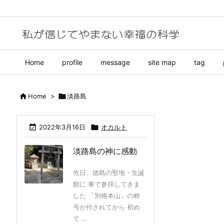
Home
profile
message
site map
tag

Home
>

淡路島

2022年3月16日

オカルト
淡路島の神に感動
先日、徳島の聖地・生誕
館に 車で参拝してきま
した 「別格本山」の称
号が付されてから 初め
て ...