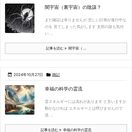
闇宇宙（裏宇宙）の陰謀？
まだ確証は有りませんが 悲しい計画が進行中な
のを 見てしまった気がします 支部の誰も気付
い ...
記事を読む
闇宇宙（ ...

2024年10月27日

雑記
幸福の科学の霊流
霊エネルギーには流れがあります と言いますか
動かなければ エネルギーとは呼びませんので
流 ...
記事を読む
幸福の科学の霊流