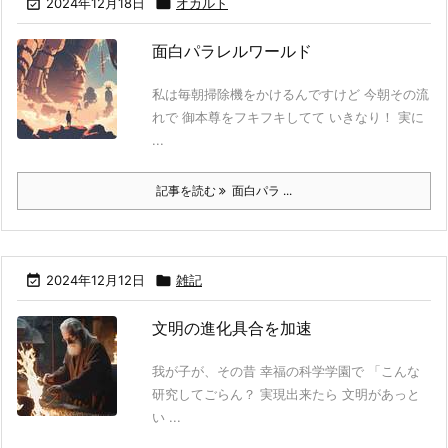

2024年12月18日

オカルト
面白パラレルワールド
私は毎朝掃除機をかけるんですけど 今朝その流
れで 御本尊をフキフキしてて いきなり！ 実に
...
記事を読む
面白パラ ...

2024年12月12日

雑記
文明の進化具合を加速
我が子が、その昔 幸福の科学学園で 「こんな
研究してごらん？ 実現出来たら 文明があっと
い ...