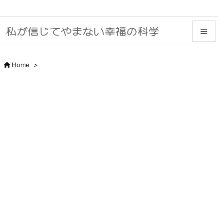


メニュ

Home
>

サイド

前へ

次へ

検索