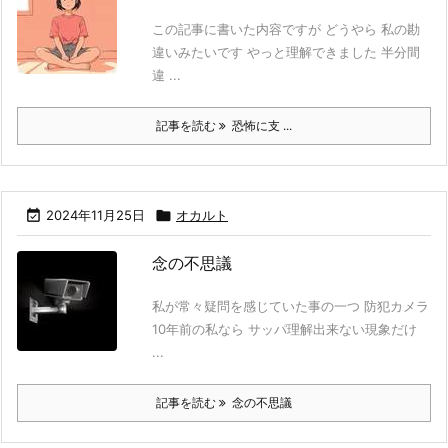
この記事に書いた内容ですが どうやら 私の勘
違いみたいです やっと理解できました 半分間
違 ...
記事を読む
恐怖に支 ...

2024年11月25日

オカルト
念の不思議
私が常々疑問を感じていた事の一つ 防犯カメラ
10年前の私なら サッパ理解出来ない現象だけ
...
記事を読む
念の不思議