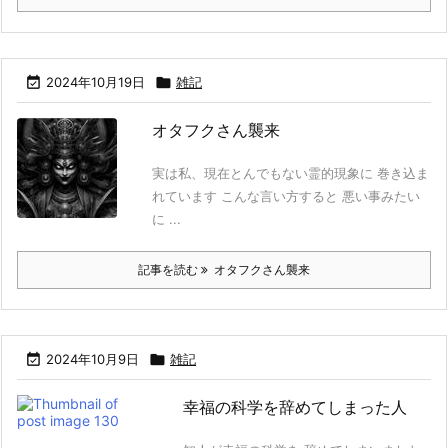

2024年10月19日

雑記
オタフクさん襲来
実は私、現在とんでもない霊的現象に 巻き込ま
れています こんな言い方すると 悪い事みたい
に ...
記事を読む
オタフクさん襲来

2024年10月9日

雑記
幸福の科学を辞めてしまった人