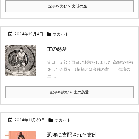
記事を読む
文明の進 ...

2024年12月4日

オカルト
主の慈愛
先日、支部で面白い体験をしました 高額な植福
をした会員が （植福とは金銭の寄付） 祭壇の
エ ...
記事を読む
主の慈愛

2024年11月30日

オカルト
恐怖に支配された支部