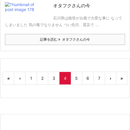
オタフクさんの今
石川県は能登が台風で大変な事に なって
しまいました 気の毒でなりません つい先日、震災で ...
記事を読む
オタフクさんの今
«
‹
1
2
3
4
5
6
7
›
»