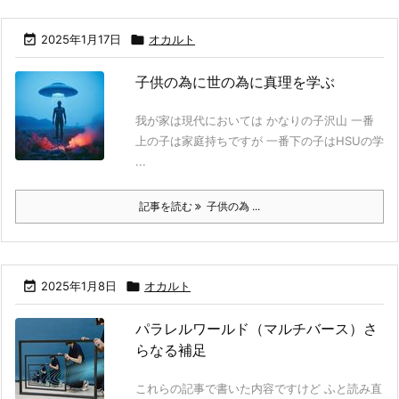

2025年1月17日

オカルト
子供の為に世の為に真理を学ぶ
我が家は現代においては かなりの子沢山 一番
上の子は家庭持ちですが 一番下の子はHSUの学
...
記事を読む
子供の為 ...

2025年1月8日

オカルト
パラレルワールド（マルチバース）さ
らなる補足
これらの記事で書いた内容ですけど ふと読み直