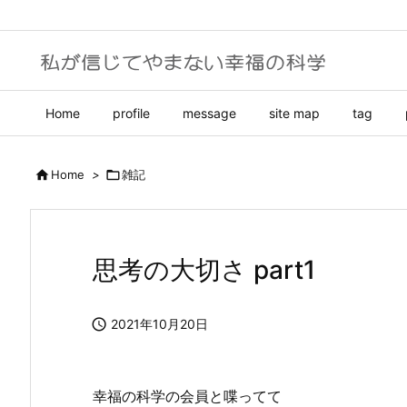
Home
profile
message
site map
tag

Home
>

雑記
思考の大切さ part1

2021年10月20日
幸福の科学の会員と喋ってて