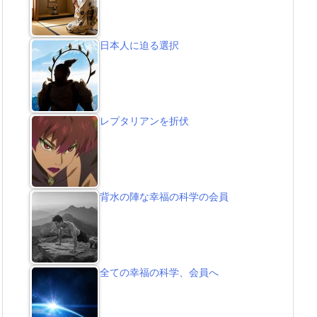
日本人に迫る選択
レプタリアンを折伏
背水の陣な幸福の科学の会員
全ての幸福の科学、会員へ