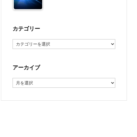
カテゴリー
カ
テ
ゴ
リ
ー
アーカイブ
ア
ー
カ
イ
ブ