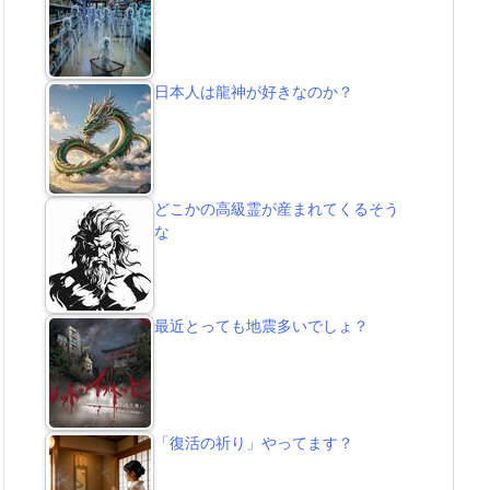
日本人は龍神が好きなのか？
どこかの高級霊が産まれてくるそう
な
最近とっても地震多いでしょ？
「復活の祈り」やってます？