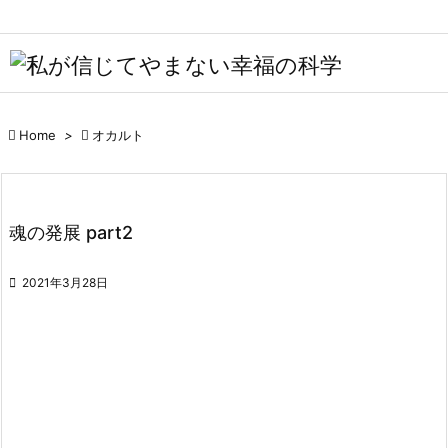

メニュ

サイド


Home
>

オカルト
前へ

次へ
魂の発展 part2

検索

2021年3月28日