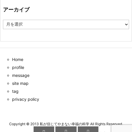
リ
ー
アーカイブ
ア
ー
カ
イ
ブ
Home
profile
message
site map
tag
privacy policy
Copyright ©
2013
私が信じてやまない幸福の科学
All Rights Reserved.


